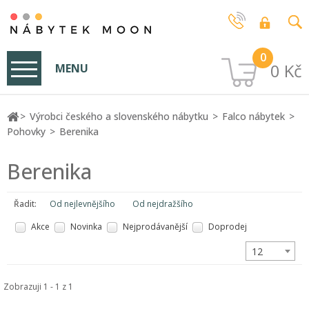
0
0 Kč
MENU
Výrobci českého a slovenského nábytku
Falco nábytek
Pohovky
Berenika
Berenika
Řadit:
Od nejlevnějšího
Od nejdražšího
Akce
Novinka
Nejprodávanější
Doprodej
12
Zobrazuji 1 - 1 z 1