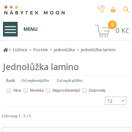
0
0 Kč
MENU
Ložnice
Postele
Jednolůžka
Jednolůžka lamino
Jednolůžka lamino
Řadit:
Od nejlevnějšího
Od nejdražšího
Akce
Novinka
Nejprodávanější
Doprodej
12
Zobrazuji 1 - 5 z 5