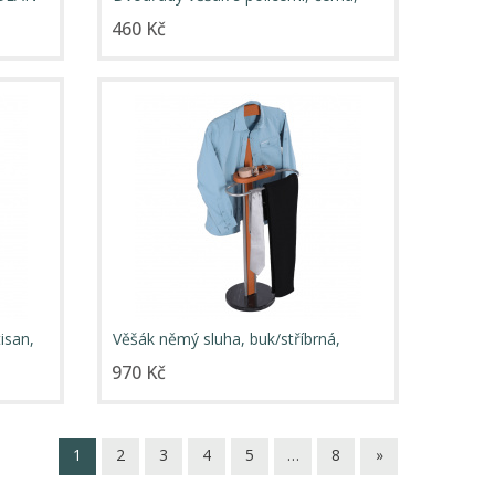
TIRUS
460 Kč
isan,
Věšák němý sluha, buk/stříbrná,
LUKE
970 Kč
1
2
3
4
5
…
8
»