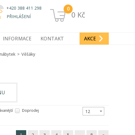
+420 388 411 298
0
0 Kč
PŘIHLÁŠENÍ
INFORMACE
KONTAKT
AKCE
 nábytek
Věšáky
NU
vanější
Doprodej
12
1
2
3
4
5
…
8
»