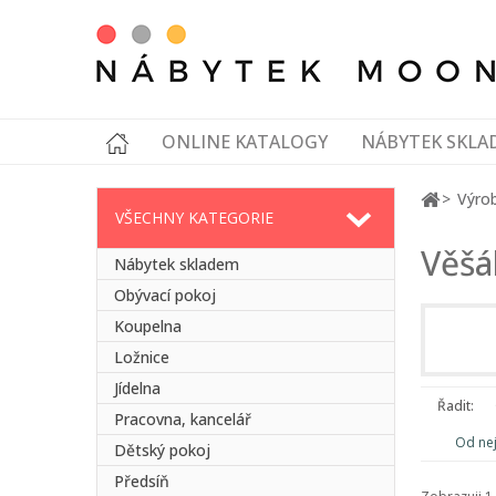
ONLINE KATALOGY
NÁBYTEK SKLA
Výrob
VŠECHNY KATEGORIE
Věšá
Nábytek skladem
Obývací pokoj
Koupelna
Ložnice
Jídelna
Řadit:
Pracovna, kancelář
Od ne
Dětský pokoj
Předsíň