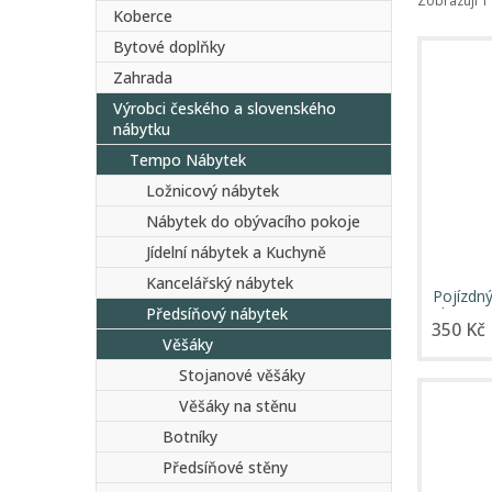
Zobrazuji 1 
Koberce
Bytové doplňky
Zahrada
Výrobci českého a slovenského
nábytku
Tempo Nábytek
Ložnicový nábytek
Nábytek do obývacího pokoje
Jídelní nábytek a Kuchyně
Kancelářský nábytek
Pojízdný
Předsíňový nábytek
plast, 
350 Kč
Věšáky
Stojanové věšáky
Věšáky na stěnu
Botníky
Předsíňové stěny