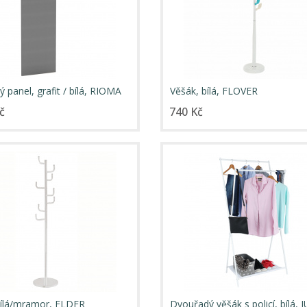
 panel, grafit / bílá, RIOMA
Věšák, bílá, FLOVER
č
740 Kč
bílá/mramor, ELDER
Dvouřadý věšák s policí, bílá,