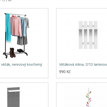
- 12 z 96
 věšák, nerezový kov/černý
Věšáková stěna, DTD laminov
DOLFO
bílá, TOPTY Typ 17
990 Kč