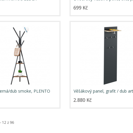
699 Kč
černá/dub smoke, PLENTO
Věšákový panel, grafit / dub art
RIOMA NEW TYP 19
2.880 Kč
- 12 z 96