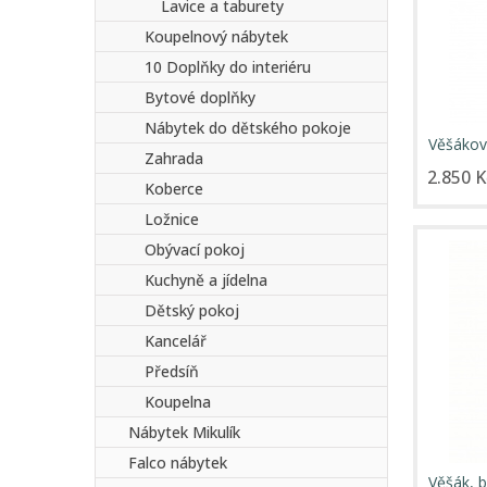
Lavice a taburety
Koupelnový nábytek
10 Doplňky do interiéru
Bytové doplňky
Nábytek do dětského pokoje
Věšákový
Zahrada
TYP 19
2.850 K
Koberce
Ložnice
Obývací pokoj
Kuchyně a jídelna
Dětský pokoj
Kancelář
Předsíň
Koupelna
Nábytek Mikulík
Falco nábytek
Věšák, 