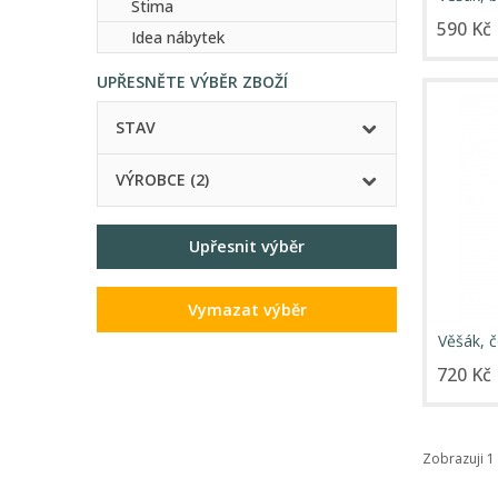
Stima
590 Kč
Idea nábytek
UPŘESNĚTE VÝBĚR ZBOŽÍ
STAV
VÝROBCE (2)
Upřesnit výběr
Vymazat výběr
Věšák, 
720 Kč
Zobrazuji 1 