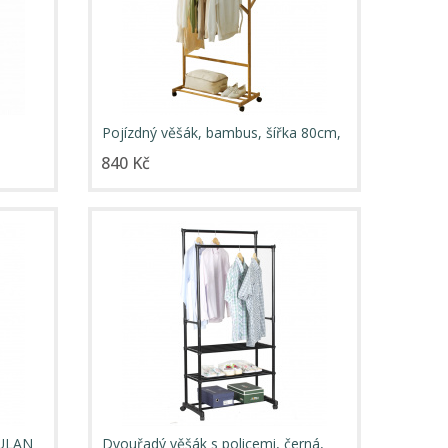
Pojízdný věšák, bambus, šířka 80cm,
VIKIR TYP 2
840 Kč
 JULAN
Dvouřadý věšák s policemi, černá,