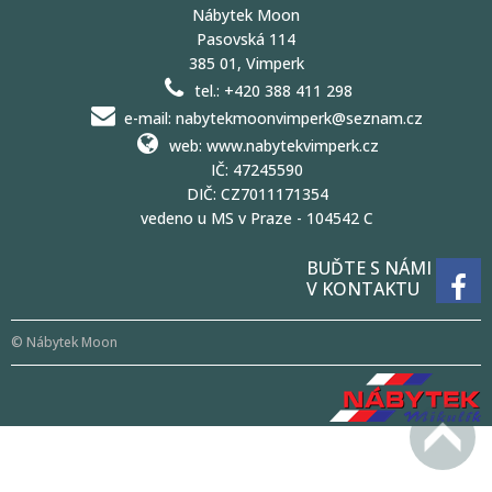
Nábytek Moon
Pasovská 114
385 01, Vimperk
tel.: +420 388 411 298
e-mail: nabytekmoonvimperk@seznam.cz
web: www.nabytekvimperk.cz
IČ: 47245590
DIČ: CZ7011171354
vedeno u MS v Praze - 104542 C
BUĎTE S NÁMI
V KONTAKTU
© Nábytek Moon