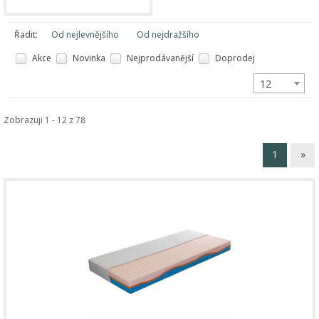
Řadit:
Od nejlevnějšího
Od nejdražšího
Akce
Novinka
Nejprodávanější
Doprodej
12
Zobrazuji 1 - 12 z 78
1
»