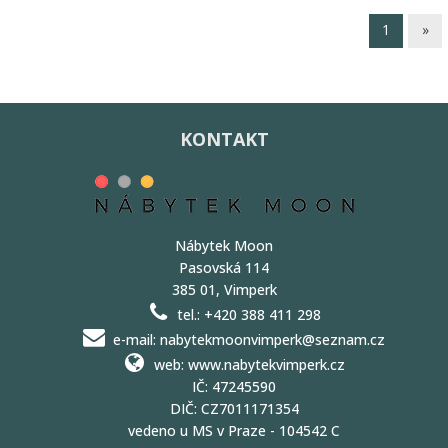
1
»
KONTAKT
Nábytek Moon
Pasovská 114
385 01, Vimperk
tel.: +420 388 411 298
e-mail: nabytekmoonvimperk@seznam.cz
web: www.nabytekvimperk.cz
IČ: 47245590
DIČ: CZ7011171354
vedeno u MS v Praze - 104542 C