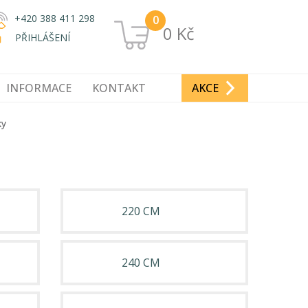
+420 388 411 298
0
0 Kč
PŘIHLÁŠENÍ
INFORMACE
KONTAKT
AKCE
ky
220 CM
240 CM