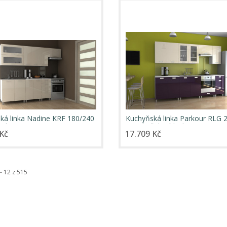
ká linka Nadine KRF 180/240
Kuchyňská linka Parkour RLG 
esk
jasmín/fialový lesk
Kč
17.709 Kč
- 12 z 515