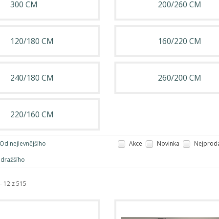
300 CM
200/260 CM
120/180 CM
160/220 CM
240/180 CM
260/200 CM
220/160 CM
Od nejlevnějšího
Akce
Novinka
Nejprodá
jdražšího
- 12 z 515