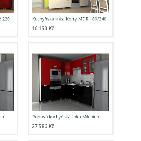
R 220
Kuchyňská linka Korry MDR 180/240
jasmín lesk
16.153 Kč
ium
Rohová kuchyňská linka Milenium
MDR červený/černý lesk
27.586 Kč