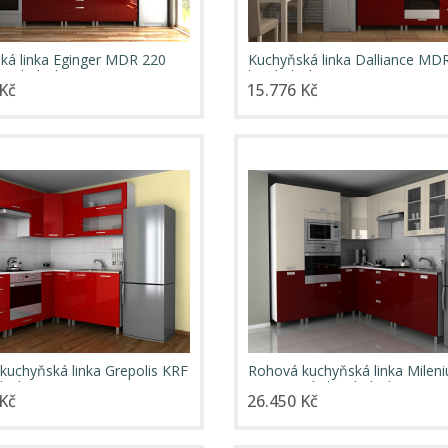
ká linka Eginger MDR 220
Kuchyňská linka Dalliance MD
bordo lesk
bordo lesk
Kč
15.776 Kč
kuchyňská linka Grepolis KRF
Rohová kuchyňská linka Milen
lesk
RLG jasmín/bordo lesk
Kč
26.450 Kč