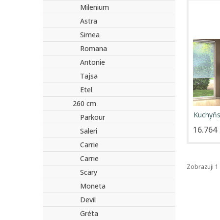
Milenium
Astra
Simea
Romana
Antonie
Tajsa
Etel
260 cm
Kuchyňs
Parkour
jasmín l
16.764 
Saleri
Carrie
Carrie
Zobrazuji 1 
Scary
Moneta
Devil
Gréta