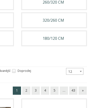
260/320 CM
320/260 CM
180/120 CM
vanější
Doprodej
12
1
2
3
4
5
…
43
»