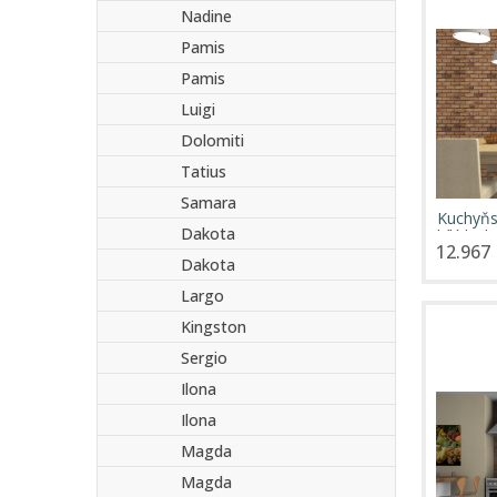
Nadine
Pamis
Pamis
Luigi
Dolomiti
Tatius
Samara
Kuchyňs
Dakota
bílý lesk
12.967 
Dakota
Largo
Kingston
Sergio
Ilona
Ilona
Magda
Magda