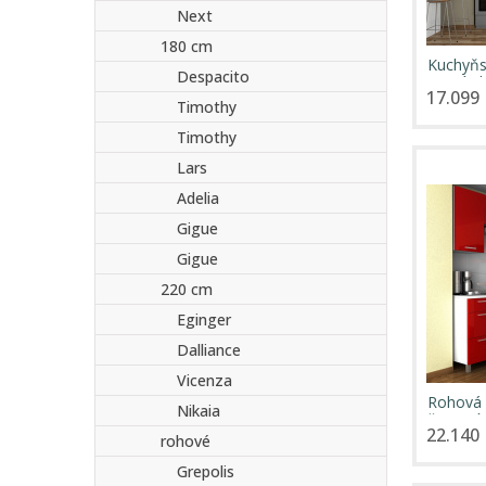
Next
180 cm
Kuchyňs
Despacito
jasmín/
17.099 
Timothy
Timothy
Lars
Adelia
Gigue
Gigue
220 cm
Eginger
Dalliance
Vicenza
Rohová 
Nikaia
červený 
22.140 
rohové
Grepolis