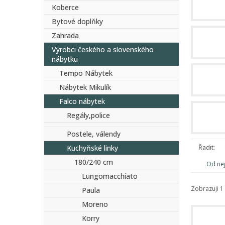
Koberce
Bytové doplňky
Zahrada
Výrobci českého a slovenského
nábytku
Tempo Nábytek
Nábytek Mikulík
Falco nábytek
Regály,police
Postele, válendy
Kuchyňské linky
Řadit:
180/240 cm
Od ne
Lungomacchiato
Zobrazuji 1 
Paula
Moreno
Korry