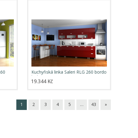
260
Kuchyňská linka Saleri RLG 260 bordo
lesk
19.344 Kč
1
2
3
4
5
…
43
»