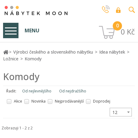
0
0 Kč
MENU
Výrobci českého a slovenského nábytku
Idea nábytek
Ložnice
Komody
Komody
Řadit:
Od nejlevnějšího
Od nejdražšího
Akce
Novinka
Nejprodávanější
Doprodej
12
Zobrazuji 1 - 2 z 2