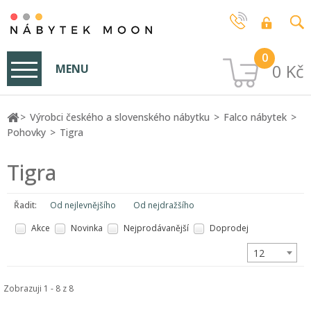
0
0 Kč
MENU
Výrobci českého a slovenského nábytku
Falco nábytek
Pohovky
Tigra
Tigra
Řadit:
Od nejlevnějšího
Od nejdražšího
Akce
Novinka
Nejprodávanější
Doprodej
12
Zobrazuji 1 - 8 z 8