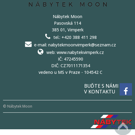
Nábytek Moon
Pasovská 114
385 01, Vimperk
tel.: +420 388 411 298
e-mail: nabytekmoonvimperk@seznam.cz
web: www.nabytekvimperk.cz
IČ: 47245590
DIČ: CZ7011171354
vedeno u MS v Praze - 104542 C
BUĎTE S NÁMI
V KONTAKTU
© Nábytek Moon