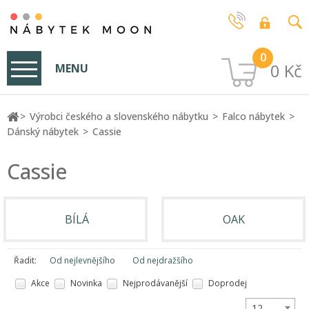
0
0 Kč
MENU
Výrobci českého a slovenského nábytku
Falco nábytek
Dánský nábytek
Cassie
Cassie
BÍLÁ
OAK
Řadit:
Od nejlevnějšího
Od nejdražšího
Akce
Novinka
Nejprodávanější
Doprodej
12