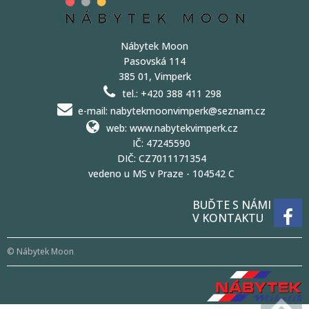
Nábytek Moon
Pasovská 114
385 01, Vimperk
tel.: +420 388 411 298
e-mail: nabytekmoonvimperk@seznam.cz
web: www.nabytekvimperk.cz
IČ: 47245590
DIČ: CZ7011171354
vedeno u MS v Praze - 104542 C
BUĎTE S NÁMI
V KONTAKTU
© Nábytek Moon