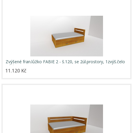
Zvýšené fran.lůžko FABIE 2 - š.120, se 2úl.prostory, 1zvýš.čelo
/ úchyty JONY
11.120 Kč