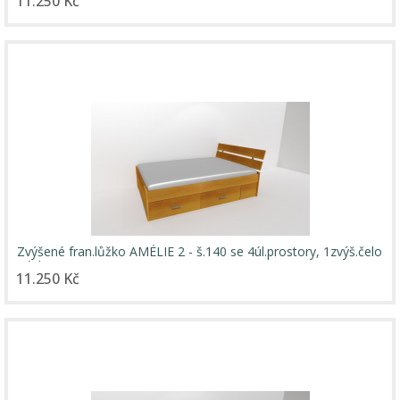
11.250 Kč
Zvýšené fran.lůžko AMÉLIE 2 - š.140 se 4úl.prostory, 1zvýš.čelo
/ úchyty JONY
11.250 Kč