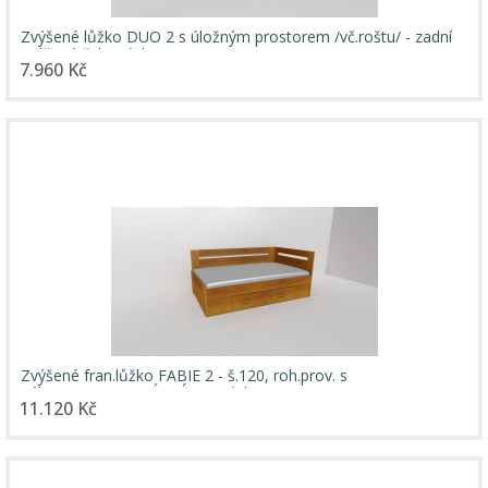
Zvýšené lůžko DUO 2 s úložným prostorem /vč.roštu/ - zadní
zvýšené čelo / úchyty JONY
7.960 Kč
Zvýšené fran.lůžko FABIE 2 - š.120, roh.prov. s
1úl.prost,UNIVERZÁLNÍ L/P / úchyty JONY
11.120 Kč