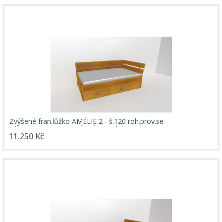
Zvýšené fran.lůžko AMÉLIE 2 - š.120 roh.prov.se
2úl.prostory,UNIVERZÁLNÍ L/P / úchyty JONY
11.250 Kč