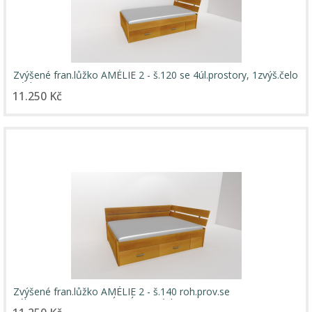
Zvýšené fran.lůžko AMÉLIE 2 - š.120 se 4úl.prostory, 1zvýš.čelo
/ úchyty JONY
11.250 Kč
Zvýšené fran.lůžko AMÉLIE 2 - š.140 roh.prov.se
2úl.prostory,UNIVERZÁLNÍ L/P / úchyty JONY