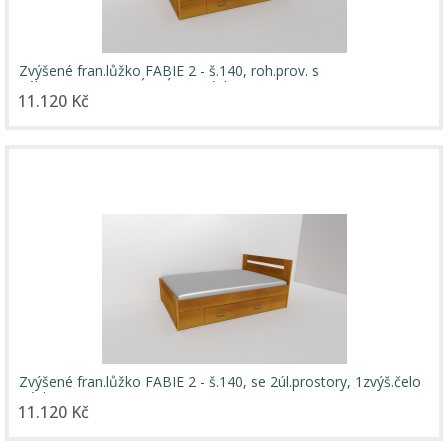
Zvýšené fran.lůžko FABIE 2 - š.140, roh.prov. s
1úl.prost,UNIVERZÁLNÍ L/P / úchyty JONY
11.120 Kč
Zvýšené fran.lůžko FABIE 2 - š.140, se 2úl.prostory, 1zvýš.čelo
/ úchyty JONY
11.120 Kč