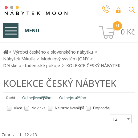
0
0 Kč
MENU
Výrobci českého a slovenského nábytku
Nábytek Mikulík
Modulový systém JONY
Dětské a studentské pokoje
KOLEKCE ČESKÝ NÁBYTEK
KOLEKCE ČESKÝ NÁBYTEK
Řadit:
Od nejlevnějšího
Od nejdražšího
Akce
Novinka
Nejprodávanější
Doprodej
12
Zobrazuji 1 - 12 z 13