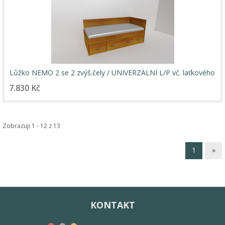
Lůžko NEMO 2 se 2 zvýš.čely / UNIVERZÁLNÍ L/P vč. laťkového
roštu / úchyty JONY
7.830 Kč
Zobrazuji 1 - 12 z 13
1
»
KONTAKT