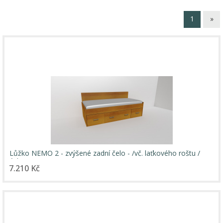
1
»
Lůžko NEMO 2 - zvýšené zadní čelo - /vč. laťkového roštu /
úchyty JONY
7.210 Kč