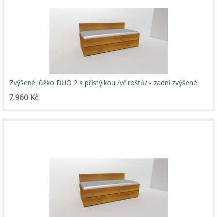
Zvýšené lůžko DUO 2 s přistýlkou /vč.roštů/ - zadní zvýšené
čelo / úchyty JONY
7.960 Kč