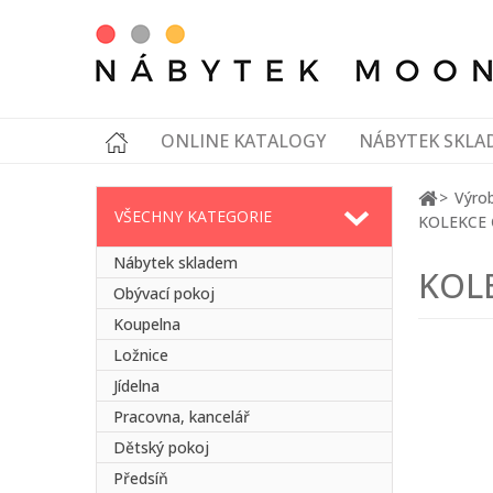
ONLINE KATALOGY
NÁBYTEK SKLA
Výrob
VŠECHNY KATEGORIE
KOLEKCE 
Nábytek skladem
KOL
Obývací pokoj
Koupelna
Ložnice
Jídelna
Pracovna, kancelář
Dětský pokoj
Předsíň