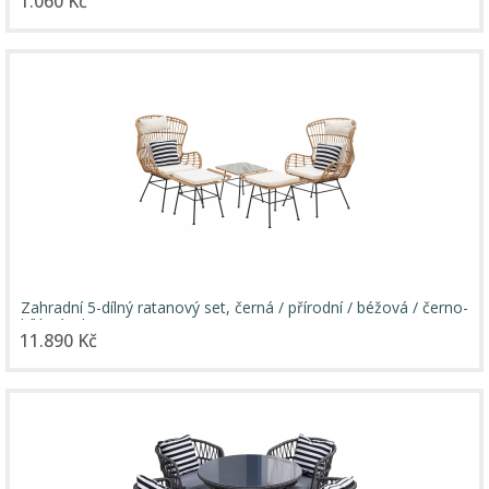
1.060 Kč
Zahradní 5-dílný ratanový set, černá / přírodní / béžová / černo-
bílý pásek, VASAL
11.890 Kč