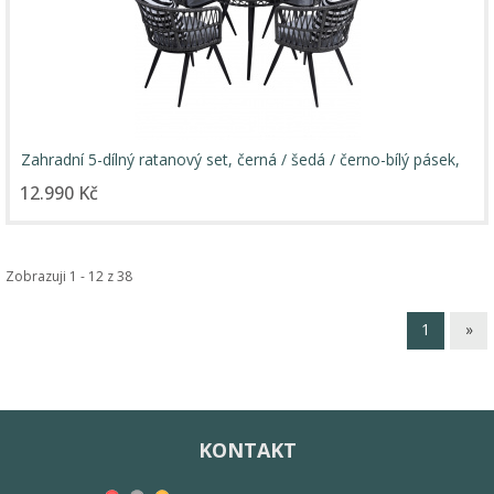
Zahradní 5-dílný ratanový set, černá / šedá / černo-bílý pásek,
HABIK
12.990 Kč
Zobrazuji 1 - 12 z 38
1
»
KONTAKT