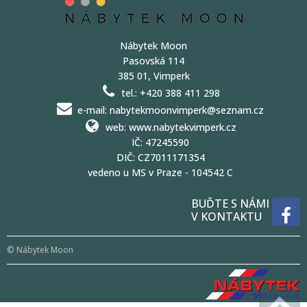
Nábytek Moon
Pasovská 114
385 01, Vimperk
tel.: +420 388 411 298
e-mail: nabytekmoonvimperk@seznam.cz
web: www.nabytekvimperk.cz
IČ: 47245590
DIČ: CZ7011171354
vedeno u MS v Praze - 104542 C
BUĎTE S NÁMI
V KONTAKTU
© Nábytek Moon