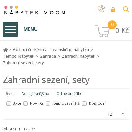
0
0 Kč
MENU
Výrobci českého a slovenského nábytku
Tempo Nábytek
Zahrada
Zahradní nábytek
Zahradní sezení, sety
Zahradní sezení, sety
Řadit:
Od nejlevnějšího
Od nejdražšího
Akce
Novinka
Nejprodávanější
Doprodej
12
Zobrazuji 1 - 12 z 38