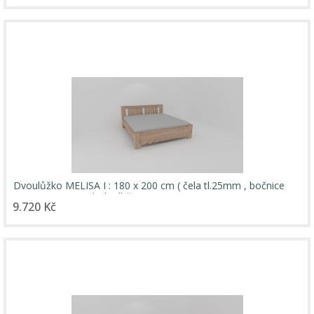
Dvoulůžko MELISA I : 180 x 200 cm ( čela tl.25mm , bočnice
18mm ) - jen osobní odběr
9.720 Kč