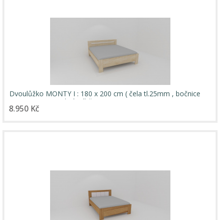
Dvoulůžko MONTY I : 180 x 200 cm ( čela tl.25mm , bočnice
18mm ) - jen osobní odběr
8.950 Kč