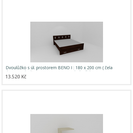
Dvoulůžko s úl. prostorem BENO I : 180 x 200 cm ( čela
tl.25mm , bočnice 18mm ) - jen osobní odběr
13.520 Kč