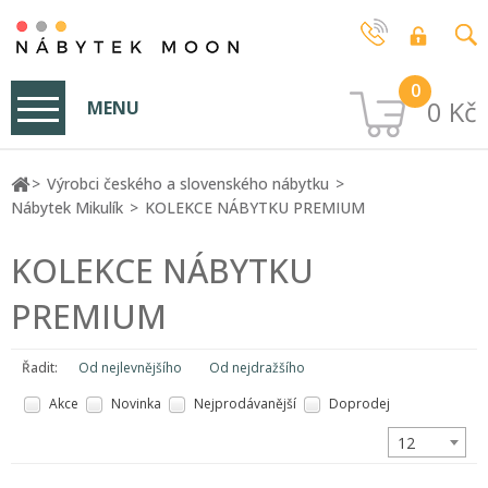
0
0 Kč
MENU
Výrobci českého a slovenského nábytku
Nábytek Mikulík
KOLEKCE NÁBYTKU PREMIUM
KOLEKCE NÁBYTKU
PREMIUM
Řadit:
Od nejlevnějšího
Od nejdražšího
Akce
Novinka
Nejprodávanější
Doprodej
12