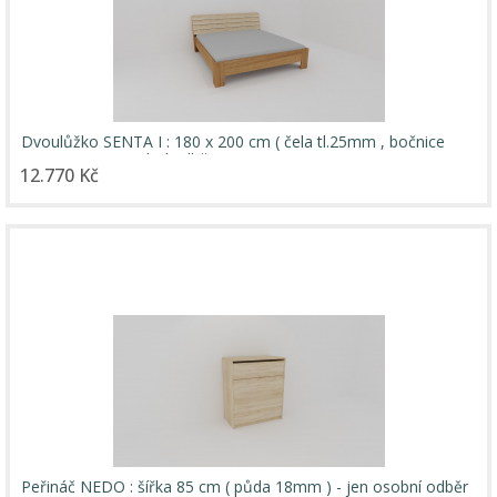
Dvoulůžko SENTA I : 180 x 200 cm ( čela tl.25mm , bočnice
18mm ) - jen osobní odběr
12.770 Kč
Peřináč NEDO : šířka 85 cm ( půda 18mm ) - jen osobní odběr