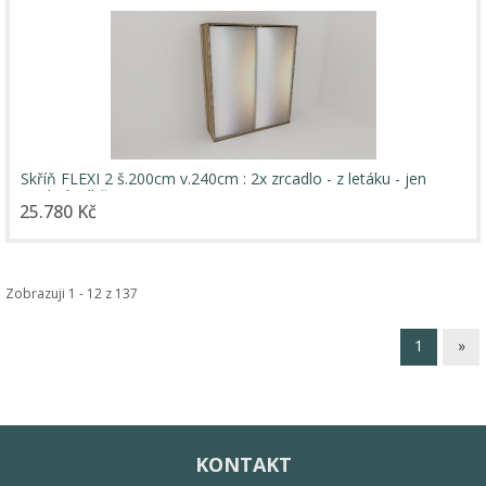
Skříň FLEXI 2 š.200cm v.240cm : 2x zrcadlo - z letáku - jen
osobní odběr
25.780 Kč
Zobrazuji 1 - 12 z 137
1
»
KONTAKT