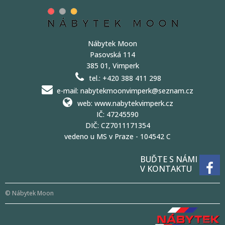
Nábytek Moon
Pasovská 114
385 01, Vimperk
tel.: +420 388 411 298
e-mail: nabytekmoonvimperk@seznam.cz
web: www.nabytekvimperk.cz
IČ: 47245590
DIČ: CZ7011171354
vedeno u MS v Praze - 104542 C
BUĎTE S NÁMI
V KONTAKTU
© Nábytek Moon