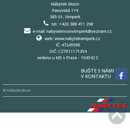
Nábytek Moon
Pasovská 114
385 01, Vimperk
tel.: +420 388 411 298
e-mail: nabytekmoonvimperk@seznam.cz
web: www.nabytekvimperk.cz
IČ: 47245590
DIČ: CZ7011171354
vedeno u MS v Praze - 104542 C
BUĎTE S NÁMI
V KONTAKTU
© Nábytek Moon